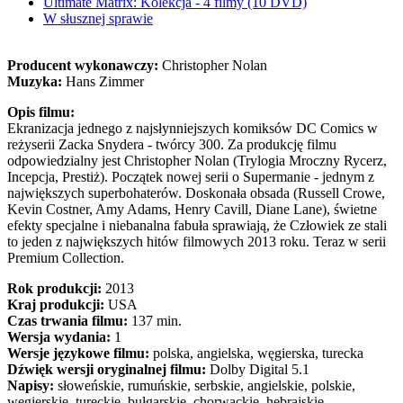
Ultimate Matrix: Kolekcja - 4 filmy (10 DVD)
W słusznej sprawie
Producent wykonawczy:
Christopher Nolan
Muzyka:
Hans Zimmer
Opis filmu:
Ekranizacja jednego z najsłynniejszych komiksów DC Comics w
reżyserii Zacka Snydera - twórcy 300. Za produkcję filmu
odpowiedzialny jest Christopher Nolan (Trylogia Mroczny Rycerz,
Incepcja, Prestiż). Początek nowej serii o Supermanie - jednym z
największych superbohaterów. Doskonała obsada (Russell Crowe,
Kevin Costner, Amy Adams, Henry Cavill, Diane Lane), świetne
efekty specjalne i niebanalna fabuła sprawiają, że Człowiek ze stali
to jeden z największych hitów filmowych 2013 roku. Teraz w serii
Premium Collection.
Rok produkcji:
2013
Kraj produkcji:
USA
Czas trwania filmu:
137 min.
Wersja wydania:
1
Wersje językowe filmu:
polska, angielska, węgierska, turecka
Dźwięk wersji oryginalnej filmu:
Dolby Digital 5.1
Napisy:
słoweńskie, rumuńskie, serbskie, angielskie, polskie,
węgierskie, tureckie, bułgarskie, chorwackie, hebrajskie