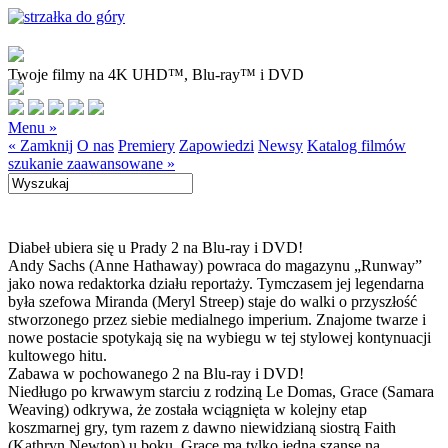
Twoje filmy na 4K UHD™, Blu-ray™ i DVD
Menu »
« Zamknij
O nas
Premiery
Zapowiedzi
Newsy
Katalog filmów
szukanie zaawansowane »
Diabeł ubiera się u Prady 2 na Blu-ray i DVD!
Andy Sachs (Anne Hathaway) powraca do magazynu „Runway”
jako nowa redaktorka działu reportaży. Tymczasem jej legendarna
była szefowa Miranda (Meryl Streep) staje do walki o przyszłość
stworzonego przez siebie medialnego imperium. Znajome twarze i
nowe postacie spotykają się na wybiegu w tej stylowej kontynuacji
kultowego hitu.
Zabawa w pochowanego 2 na Blu-ray i DVD!
Niedługo po krwawym starciu z rodziną Le Domas, Grace (Samara
Weaving) odkrywa, że została wciągnięta w kolejny etap
koszmarnej gry, tym razem z dawno niewidzianą siostrą Faith
(Kathryn Newton) u boku. Grace ma tylko jedną szansę na