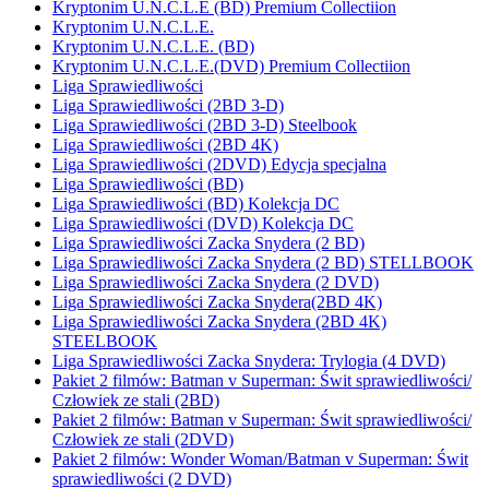
Kryptonim U.N.C.L.E (BD) Premium Collectiion
Kryptonim U.N.C.L.E.
Kryptonim U.N.C.L.E. (BD)
Kryptonim U.N.C.L.E.(DVD) Premium Collectiion
Liga Sprawiedliwości
Liga Sprawiedliwości (2BD 3-D)
Liga Sprawiedliwości (2BD 3-D) Steelbook
Liga Sprawiedliwości (2BD 4K)
Liga Sprawiedliwości (2DVD) Edycja specjalna
Liga Sprawiedliwości (BD)
Liga Sprawiedliwości (BD) Kolekcja DC
Liga Sprawiedliwości (DVD) Kolekcja DC
Liga Sprawiedliwości Zacka Snydera (2 BD)
Liga Sprawiedliwości Zacka Snydera (2 BD) STELLBOOK
Liga Sprawiedliwości Zacka Snydera (2 DVD)
Liga Sprawiedliwości Zacka Snydera(2BD 4K)
Liga Sprawiedliwości Zacka Snydera (2BD 4K)
STEELBOOK
Liga Sprawiedliwości Zacka Snydera: Trylogia (4 DVD)
Pakiet 2 filmów: Batman v Superman: Świt sprawiedliwości/
Człowiek ze stali (2BD)
Pakiet 2 filmów: Batman v Superman: Świt sprawiedliwości/
Człowiek ze stali (2DVD)
Pakiet 2 filmów: Wonder Woman/Batman v Superman: Świt
sprawiedliwości (2 DVD)