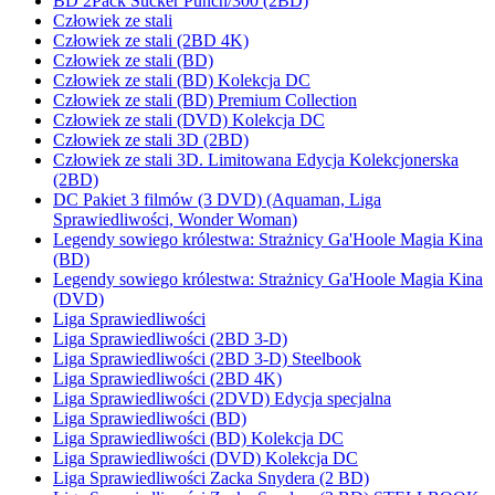
BD 2Pack Sucker Punch/300 (2BD)
Człowiek ze stali
Człowiek ze stali (2BD 4K)
Człowiek ze stali (BD)
Człowiek ze stali (BD) Kolekcja DC
Człowiek ze stali (BD) Premium Collection
Człowiek ze stali (DVD) Kolekcja DC
Człowiek ze stali 3D (2BD)
Człowiek ze stali 3D. Limitowana Edycja Kolekcjonerska
(2BD)
DC Pakiet 3 filmów (3 DVD) (Aquaman, Liga
Sprawiedliwości, Wonder Woman)
Legendy sowiego królestwa: Strażnicy Ga'Hoole Magia Kina
(BD)
Legendy sowiego królestwa: Strażnicy Ga'Hoole Magia Kina
(DVD)
Liga Sprawiedliwości
Liga Sprawiedliwości (2BD 3-D)
Liga Sprawiedliwości (2BD 3-D) Steelbook
Liga Sprawiedliwości (2BD 4K)
Liga Sprawiedliwości (2DVD) Edycja specjalna
Liga Sprawiedliwości (BD)
Liga Sprawiedliwości (BD) Kolekcja DC
Liga Sprawiedliwości (DVD) Kolekcja DC
Liga Sprawiedliwości Zacka Snydera (2 BD)