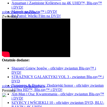
Aquaman i Zaginione Królestwo na 4K UHD™, Blu-ray™
i DVD!
Marvels na Blu-ray™ i DVD!
zobacz więcej newsów »
Psi Patrol: Wielki Film na DVD!
Zwiastuny
Ostatnio dodane:
Shazam! Gniew bogów - oficjalny zwiastun Blu-ray™ i
DVD!
STRAŻNICY GALAKTYKI VOL 3 - zwiastun Blu-ray™ i
DVD
Dungeons & Dragons: Złodziejski honor - oficjalny zwiastun
zobacz więcej zwiastunów »
4 Ultra HD™, Blu-ray™ i DVD!
Premiery
Ant-Man i Osa: Kwantomania - oficjalny zwiastun Blu-ray™
i DVD!
SZYBCY I WŚCIEKLI 10 - oficjalny zwiastun DVD, BLU-
RAY™ i 4K UHD!