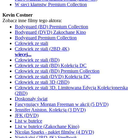
W sieci kłamstw Premium Collection
Kevin Costner
Zobacz inne filmy tego aktora:
Bodyguard (BD) Premium Collection
Bodyguard (DVD) Zakochane Kino
Bodyguard Premium Collection
Człowiek ze stali
Człowiek ze stali (2BD 4K)
więcej...
Człowiek ze stali (BD)
Człowiek ze stali (BD) Kolekcja DC
Człowiek ze stali (BD) Premium Collection
Człowiek ze stali (DVD) Kolekcja DC
Człowiek ze stali 3D (2BD)
Człowiek ze stali 3D. Limitowana Edycja Kolekcjonerska
(2BD)
Doskonały świat
Fascynujący Morgan Freeman w akcji (5 DVD)
Jennifer Aniston. Kolekcja (3 DVD)
JFK (DVD)
List w butelce
List w butelce (Zakochane Kino)
Nicolas Sparks - pakiet filmów (4 DVD)
Nietykalni (2BD 4K) Steelbook