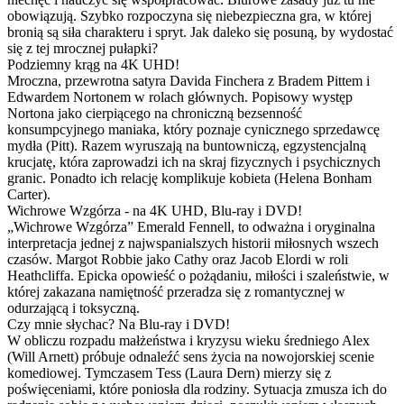
obowiązują. Szybko rozpoczyna się niebezpieczna gra, w której
bronią są siła charakteru i spryt. Jak daleko się posuną, by wydostać
się z tej mrocznej pułapki?
Podziemny krąg na 4K UHD!
Mroczna, przewrotna satyra Davida Finchera z Bradem Pittem i
Edwardem Nortonem w rolach głównych. Popisowy występ
Nortona jako cierpiącego na chroniczną bezsenność
konsumpcyjnego maniaka, który poznaje cynicznego sprzedawcę
mydła (Pitt). Razem wyruszają na buntowniczą, egzystencjalną
krucjatę, która zaprowadzi ich na skraj fizycznych i psychicznych
granic. Ponadto ich relację komplikuje kobieta (Helena Bonham
Carter).
Wichrowe Wzgórza - na 4K UHD, Blu-ray i DVD!
„Wichrowe Wzgórza” Emerald Fennell, to odważna i oryginalna
interpretacja jednej z najwspanialszych historii miłosnych wszech
czasów. Margot Robbie jako Cathy oraz Jacob Elordi w roli
Heathcliffa. Epicka opowieść o pożądaniu, miłości i szaleństwie, w
której zakazana namiętność przeradza się z romantycznej w
odurzającą i toksyczną.
Czy mnie słychac? Na Blu-ray i DVD!
W obliczu rozpadu małżeństwa i kryzysu wieku średniego Alex
(Will Arnett) próbuje odnaleźć sens życia na nowojorskiej scenie
komediowej. Tymczasem Tess (Laura Dern) mierzy się z
poświęceniami, które poniosła dla rodziny. Sytuacja zmusza ich do