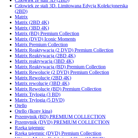
Człowiek ze stali 3D (2BD)
Człowiek ze stali 3D. Limitowana Edycja Kolekcjonerska
(2BD)
Matrix
Matrix (2BD 4K)
Matrix (3BD 4K)
Matrix (BD) Premium Collection
Matrix (DVD) Iconic Moments
Matrix Premium Collection
Matrix Reaktywacja (2 DVD) Premium Collection
Matrix Reaktywacja (2BD 4K)
Matrix reaktywacja (3BD 4K)
Matrix Reaktywacja (BD) Premium Collection
Matrix Rewolucje (2 DVD) Premium Collection
Matrix Rewolucje (2BD 4K)
Matrix rewolucje (3BD 4K)
Matrix Rewolucje (BD) Premium Collection
Matrix Trylogia (3 BD)
Matrix Trylogia (5 DVD)
Otello
Otello (Ikony kina)
Przemytnik (BD) PREMIUM COLLECTION
Przemytnik (DVD) PREMIUM COLLECTION
Rzeka tajemnic
Rzeka tajemnic (DVD) Premium Collectiion