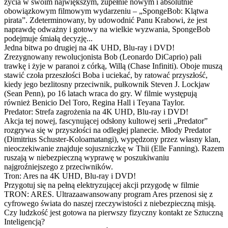
życia w swoim największym, zupełnie nowym i absolutnie
obowiązkowym filmowym wydarzeniu – „SpongeBob: Klątwa
pirata”. Zdeterminowany, by udowodnić Panu Krabowi, że jest
naprawdę odważny i gotowy na wielkie wyzwania, SpongeBob
podejmuje śmiałą decyzję...
Jedna bitwa po drugiej na 4K UHD, Blu-ray i DVD!
Zrezygnowany rewolucjonista Bob (Leonardo DiCaprio) pali
trawkę i żyje w paranoi z córką, Willą (Chase Infiniti). Oboje muszą
stawić czoła przeszłości Boba i uciekać, by ratować przyszłość,
kiedy jego bezlitosny przeciwnik, pułkownik Steven J. Lockjaw
(Sean Penn), po 16 latach wraca do gry. W filmie występują
również Benicio Del Toro, Regina Hall i Teyana Taylor.
Predator: Strefa zagrożenia na 4K UHD, Blu-ray i DVD!
Akcja tej nowej, fascynującej odsłony kultowej serii „Predator”
rozgrywa się w przyszłości na odległej planecie. Młody Predator
(Dimitrius Schuster-Koloamatangi), wypędzony przez własny klan,
nieoczekiwanie znajduje sojuszniczkę w Thii (Elle Fanning). Razem
ruszają w niebezpieczną wyprawę w poszukiwaniu
najgroźniejszego z przeciwników.
Tron: Ares na 4K UHD, Blu-ray i DVD!
Przygotuj się na pełną elektryzującej akcji przygodę w filmie
TRON: ARES. Ultrazaawansowany program Ares przenosi się z
cyfrowego świata do naszej rzeczywistości z niebezpieczną misją.
Czy ludzkość jest gotowa na pierwszy fizyczny kontakt ze Sztuczną
Inteligencją?