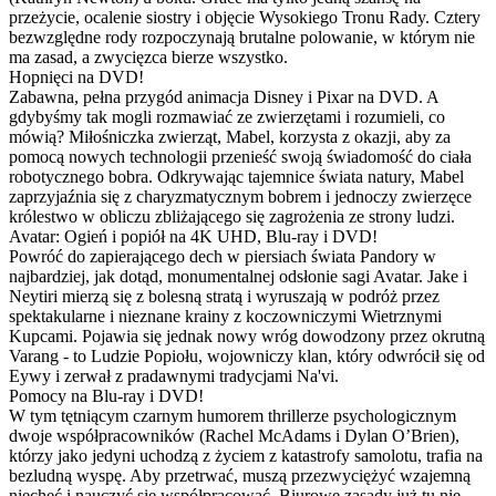
przeżycie, ocalenie siostry i objęcie Wysokiego Tronu Rady. Cztery
bezwzględne rody rozpoczynają brutalne polowanie, w którym nie
ma zasad, a zwycięzca bierze wszystko.
Hopnięci na DVD!
Zabawna, pełna przygód animacja Disney i Pixar na DVD. A
gdybyśmy tak mogli rozmawiać ze zwierzętami i rozumieli, co
mówią? Miłośniczka zwierząt, Mabel, korzysta z okazji, aby za
pomocą nowych technologii przenieść swoją świadomość do ciała
robotycznego bobra. Odkrywając tajemnice świata natury, Mabel
zaprzyjaźnia się z charyzmatycznym bobrem i jednoczy zwierzęce
królestwo w obliczu zbliżającego się zagrożenia ze strony ludzi.
Avatar: Ogień i popiół na 4K UHD, Blu-ray i DVD!
Powróć do zapierającego dech w piersiach świata Pandory w
najbardziej, jak dotąd, monumentalnej odsłonie sagi Avatar. Jake i
Neytiri mierzą się z bolesną stratą i wyruszają w podróż przez
spektakularne i nieznane krainy z koczowniczymi Wietrznymi
Kupcami. Pojawia się jednak nowy wróg dowodzony przez okrutną
Varang - to Ludzie Popiołu, wojowniczy klan, który odwrócił się od
Eywy i zerwał z pradawnymi tradycjami Na'vi.
Pomocy na Blu-ray i DVD!
W tym tętniącym czarnym humorem thrillerze psychologicznym
dwoje współpracowników (Rachel McAdams i Dylan O’Brien),
którzy jako jedyni uchodzą z życiem z katastrofy samolotu, trafia na
bezludną wyspę. Aby przetrwać, muszą przezwyciężyć wzajemną
niechęć i nauczyć się współpracować. Biurowe zasady już tu nie