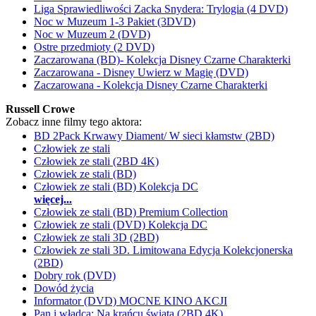
Liga Sprawiedliwości Zacka Snydera: Trylogia (4 DVD)
Noc w Muzeum 1-3 Pakiet (3DVD)
Noc w Muzeum 2 (DVD)
Ostre przedmioty (2 DVD)
Zaczarowana (BD)- Kolekcja Disney Czarne Charakterki
Zaczarowana - Disney Uwierz w Magię (DVD)
Zaczarowana - Kolekcja Disney Czarne Charakterki
Russell Crowe
Zobacz inne filmy tego aktora:
BD 2Pack Krwawy Diament/ W sieci kłamstw (2BD)
Człowiek ze stali
Człowiek ze stali (2BD 4K)
Człowiek ze stali (BD)
Człowiek ze stali (BD) Kolekcja DC
więcej...
Człowiek ze stali (BD) Premium Collection
Człowiek ze stali (DVD) Kolekcja DC
Człowiek ze stali 3D (2BD)
Człowiek ze stali 3D. Limitowana Edycja Kolekcjonerska
(2BD)
Dobry rok (DVD)
Dowód życia
Informator (DVD) MOCNE KINO AKCJI
Pan i władca: Na krańcu świata (2BD 4K)