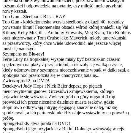
radzenia sobie z wychowaniem dzieci, poszukiwaniem własnych
tożsamości i odpowiedzią na pytanie, czy miłość może przybrać
nowy kształt.
Top Gun - Steelbook BLU- RAY
Top Gun - kolekcjonerska wersja steelbook z okazji 40. rocznicy
powstania filmu! Fenomenalna obsada wśród której znaleźli się Val
Kilmer, Kelly McGillis, Anthony Edwards, Meg Ryan, Tim Robbins
oraz niezrównany Tom Cruise jako Maverick, młody amerykański
as przestworzy, który chce wiele udowodnić, ale jeszcze więcej
musi się nauczyć.
Szympans na Blu-ray!
Ferie Lucy na tropikalnej wyspie miały być beztroskim czasem
spędzonym na plaży z przyjaciółmi, a okazały się walką o życie,
kiedy udomowiony szympans nieoczekiwanie wpadł w dziki szał, a
spokojna noc przerodziła się w chaotyczną batalię...
Zwierzogród 2 na DVD!
Detektywi Judy Hops i Nick Bajer depczą po piętach
nieuchwytnemu gadowi Grzesiowi Żmijewskiemu, którego
pojawienie się wywraca Zwierzogród do góry nogami. Trop
prowadzi ich przez nieznane dzielnice miasta ssaków, gdzie
stopniowo odkrywają intrygę sięgającą znacznie dalej, niż się
spodziewali, a ich partnerski układ zostaje wystawiony na poważną
próbę.
SpongeBob:Klątwa pirata na DVD!
SpongeBob i jego przyjaciele z Bikini Dolnego wyruszają w rejs