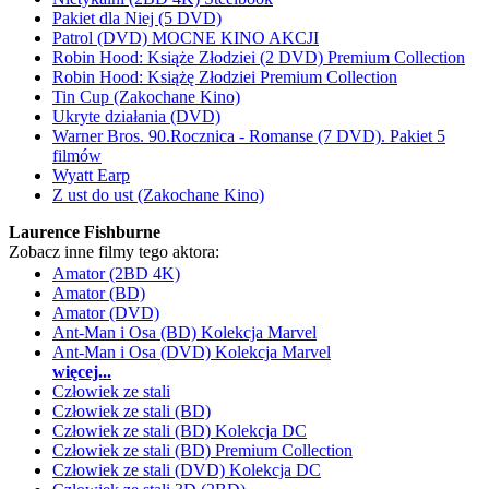
Pakiet dla Niej (5 DVD)
Patrol (DVD) MOCNE KINO AKCJI
Robin Hood: Książe Złodziei (2 DVD) Premium Collection
Robin Hood: Książę Złodziei Premium Collection
Tin Cup (Zakochane Kino)
Ukryte działania (DVD)
Warner Bros. 90.Rocznica - Romanse (7 DVD). Pakiet 5
filmów
Wyatt Earp
Z ust do ust (Zakochane Kino)
Laurence Fishburne
Zobacz inne filmy tego aktora:
Amator (2BD 4K)
Amator (BD)
Amator (DVD)
Ant-Man i Osa (BD) Kolekcja Marvel
Ant-Man i Osa (DVD) Kolekcja Marvel
więcej...
Człowiek ze stali
Człowiek ze stali (BD)
Człowiek ze stali (BD) Kolekcja DC
Człowiek ze stali (BD) Premium Collection
Człowiek ze stali (DVD) Kolekcja DC