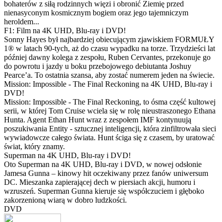
bohaterów z siłą rodzinnych więzi i obronić Ziemię przed
nienasyconym kosmicznym bogiem oraz jego tajemniczym
heroldem...
F1: Film na 4K UHD, Blu-ray i DVD!
Sonny Hayes był najbardziej obiecującym zjawiskiem FORMUŁY
1® w latach 90-tych, aż do czasu wypadku na torze. Trzydzieści lat
później dawny kolega z zespołu, Ruben Cervantes, przekonuje go
do powrotu i jazdy u boku przebojowego debiutanta Joshuy
Pearce’a. To ostatnia szansa, aby zostać numerem jeden na świecie.
Mission: Impossible - The Final Reckoning na 4K UHD, Blu-ray i
DVD!
Mission: Impossible - The Final Reckoning, to ósma część kultowej
serii, w której Tom Cruise wciela się w rolę nieustraszonego Ethana
Hunta. Agent Ethan Hunt wraz z zespołem IMF kontynuują
poszukiwania Entity - sztucznej inteligencji, która zinfiltrowała sieci
wywiadowcze całego świata. Hunt ściga się z czasem, by uratować
świat, który znamy.
Superman na 4K UHD, Blu-ray i DVD!
Oto Superman na 4K UHD, Blu-ray i DVD, w nowej odsłonie
Jamesa Gunna – kinowy hit oczekiwany przez fanów uniwersum
DC. Mieszanka zapierającej dech w piersiach akcji, humoru i
wzruszeń. Superman Gunna kieruje się współczuciem i głęboko
zakorzenioną wiarą w dobro ludzkości.
DVD