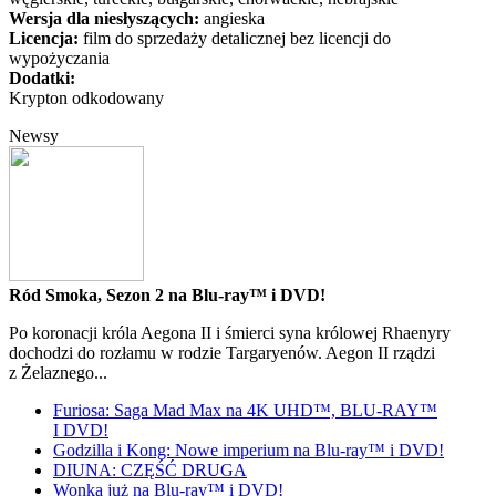
Wersja dla niesłyszących:
angieska
Licencja:
film do sprzedaży detalicznej bez licencji do
wypożyczania
Dodatki:
Krypton odkodowany
Newsy
Ród Smoka, Sezon 2 na Blu-ray™ i DVD!
Po koronacji króla Aegona II i śmierci syna królowej Rhaenyry
dochodzi do rozłamu w rodzie Targaryenów. Aegon II rządzi
z Żelaznego...
Furiosa: Saga Mad Max na 4K UHD™, BLU-RAY™
I DVD!
Godzilla i Kong: Nowe imperium na Blu-ray™ i DVD!
DIUNA: CZĘŚĆ DRUGA
Wonka już na Blu-ray™ i DVD!