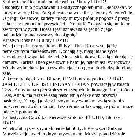
Springsteen: Ocal mnie od nicości na Blu-ray i DVD!
Osobisty film o powstawaniu akustycznego albumu „Nebraska”, w
którym w rolę Bruce’a Springsteena wcielił się Jeremy Allen White.
U progu światowej kariery młody muzyk próbuje pogodzić presję
sukcesu z demonami przeszłości. „Nebraska” okazała się punktem
zwrotnym w życiu Bossa i jest uznawana za jedno z jego
najbardziej ponadczasowych osiągnięć.
Państwo Rose na Blu-ray i DVD!
W tej cierpkiej czarnej komedii Ivy i Theo Rose wydają się
perfekcyjnym małżeństwem. Kochają się, mają udane życie
zawodowe i wspaniałe dzieci. Ale za sielankową fasadą zbierają się
chmury. Kariera Theo gwałtownie hamuje, natomiast Ivy rozkwita.
Wtedy wybucha zajadła rywalizacja, a do głosu dochodzą tłumione
żale.
Zakręcony piątek 2 na Blu-ray i DVD oraz w pakiecie 2 DVD
JAMIE LEE CURTIS i LINDSAY LOHAN powracają w rolach
Tess i Anny w tym prześmiesznym sequelu kultowego filmu. Córka
Tess, Anna, ma teraz własną nastoletnią córkę oraz przyszłą
pasierbicę. Zmagając się z licznymi wyzwaniami związanymi z
połączeniem dwóch rodzin, Tess i Anna odkrywają, że piorun może
uderzyć ponownie!
Fantastyczna Czwórka: Pierwsze kroki na 4K UHD, Blu-ray i
DVD!
W retrofuturystycznym klimacie lat 60-tych Pierwsza Rodzina
Marvela staje przed trudnym wyzwaniem. Muszą pogodzić rolę