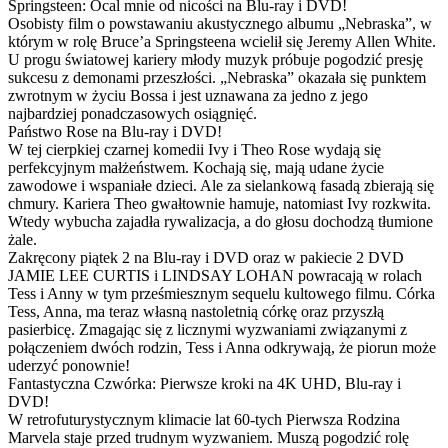
Springsteen: Ocal mnie od nicości na Blu-ray i DVD!
Osobisty film o powstawaniu akustycznego albumu „Nebraska”, w
którym w rolę Bruce’a Springsteena wcielił się Jeremy Allen White.
U progu światowej kariery młody muzyk próbuje pogodzić presję
sukcesu z demonami przeszłości. „Nebraska” okazała się punktem
zwrotnym w życiu Bossa i jest uznawana za jedno z jego
najbardziej ponadczasowych osiągnięć.
Państwo Rose na Blu-ray i DVD!
W tej cierpkiej czarnej komedii Ivy i Theo Rose wydają się
perfekcyjnym małżeństwem. Kochają się, mają udane życie
zawodowe i wspaniałe dzieci. Ale za sielankową fasadą zbierają się
chmury. Kariera Theo gwałtownie hamuje, natomiast Ivy rozkwita.
Wtedy wybucha zajadła rywalizacja, a do głosu dochodzą tłumione
żale.
Zakręcony piątek 2 na Blu-ray i DVD oraz w pakiecie 2 DVD
JAMIE LEE CURTIS i LINDSAY LOHAN powracają w rolach
Tess i Anny w tym prześmiesznym sequelu kultowego filmu. Córka
Tess, Anna, ma teraz własną nastoletnią córkę oraz przyszłą
pasierbicę. Zmagając się z licznymi wyzwaniami związanymi z
połączeniem dwóch rodzin, Tess i Anna odkrywają, że piorun może
uderzyć ponownie!
Fantastyczna Czwórka: Pierwsze kroki na 4K UHD, Blu-ray i
DVD!
W retrofuturystycznym klimacie lat 60-tych Pierwsza Rodzina
Marvela staje przed trudnym wyzwaniem. Muszą pogodzić rolę