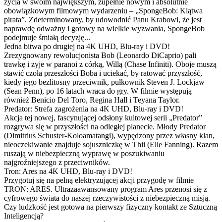
życia w swoim największym, zupełnie nowym i absolutnie
obowiązkowym filmowym wydarzeniu – „SpongeBob: Klątwa
pirata”. Zdeterminowany, by udowodnić Panu Krabowi, że jest
naprawdę odważny i gotowy na wielkie wyzwania, SpongeBob
podejmuje śmiałą decyzję...
Jedna bitwa po drugiej na 4K UHD, Blu-ray i DVD!
Zrezygnowany rewolucjonista Bob (Leonardo DiCaprio) pali
trawkę i żyje w paranoi z córką, Willą (Chase Infiniti). Oboje muszą
stawić czoła przeszłości Boba i uciekać, by ratować przyszłość,
kiedy jego bezlitosny przeciwnik, pułkownik Steven J. Lockjaw
(Sean Penn), po 16 latach wraca do gry. W filmie występują
również Benicio Del Toro, Regina Hall i Teyana Taylor.
Predator: Strefa zagrożenia na 4K UHD, Blu-ray i DVD!
Akcja tej nowej, fascynującej odsłony kultowej serii „Predator”
rozgrywa się w przyszłości na odległej planecie. Młody Predator
(Dimitrius Schuster-Koloamatangi), wypędzony przez własny klan,
nieoczekiwanie znajduje sojuszniczkę w Thii (Elle Fanning). Razem
ruszają w niebezpieczną wyprawę w poszukiwaniu
najgroźniejszego z przeciwników.
Tron: Ares na 4K UHD, Blu-ray i DVD!
Przygotuj się na pełną elektryzującej akcji przygodę w filmie
TRON: ARES. Ultrazaawansowany program Ares przenosi się z
cyfrowego świata do naszej rzeczywistości z niebezpieczną misją.
Czy ludzkość jest gotowa na pierwszy fizyczny kontakt ze Sztuczną
Inteligencją?