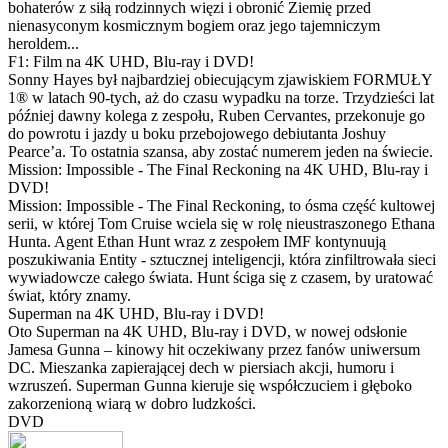
bohaterów z siłą rodzinnych więzi i obronić Ziemię przed
nienasyconym kosmicznym bogiem oraz jego tajemniczym
heroldem...
F1: Film na 4K UHD, Blu-ray i DVD!
Sonny Hayes był najbardziej obiecującym zjawiskiem FORMUŁY
1® w latach 90-tych, aż do czasu wypadku na torze. Trzydzieści lat
później dawny kolega z zespołu, Ruben Cervantes, przekonuje go
do powrotu i jazdy u boku przebojowego debiutanta Joshuy
Pearce’a. To ostatnia szansa, aby zostać numerem jeden na świecie.
Mission: Impossible - The Final Reckoning na 4K UHD, Blu-ray i
DVD!
Mission: Impossible - The Final Reckoning, to ósma część kultowej
serii, w której Tom Cruise wciela się w rolę nieustraszonego Ethana
Hunta. Agent Ethan Hunt wraz z zespołem IMF kontynuują
poszukiwania Entity - sztucznej inteligencji, która zinfiltrowała sieci
wywiadowcze całego świata. Hunt ściga się z czasem, by uratować
świat, który znamy.
Superman na 4K UHD, Blu-ray i DVD!
Oto Superman na 4K UHD, Blu-ray i DVD, w nowej odsłonie
Jamesa Gunna – kinowy hit oczekiwany przez fanów uniwersum
DC. Mieszanka zapierającej dech w piersiach akcji, humoru i
wzruszeń. Superman Gunna kieruje się współczuciem i głęboko
zakorzenioną wiarą w dobro ludzkości.
DVD