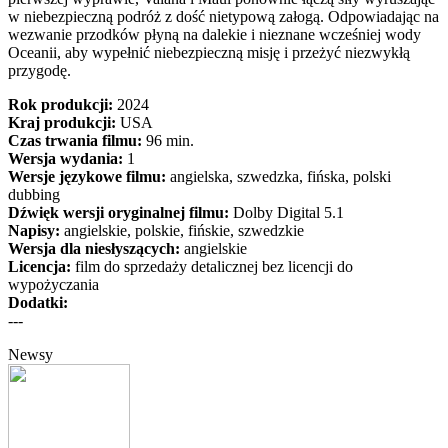
w niebezpieczną podróż z dość nietypową załogą. Odpowiadając na
wezwanie przodków płyną na dalekie i nieznane wcześniej wody
Oceanii, aby wypełnić niebezpieczną misję i przeżyć niezwykłą
przygodę.
Rok produkcji:
2024
Kraj produkcji:
USA
Czas trwania filmu:
96 min.
Wersja wydania:
1
Wersje językowe filmu:
angielska, szwedzka, fińska, polski
dubbing
Dźwięk wersji oryginalnej filmu:
Dolby Digital 5.1
Napisy:
angielskie, polskie, fińskie, szwedzkie
Wersja dla niesłyszących:
angielskie
Licencja:
film do sprzedaży detalicznej bez licencji do
wypożyczania
Dodatki:
---
Newsy