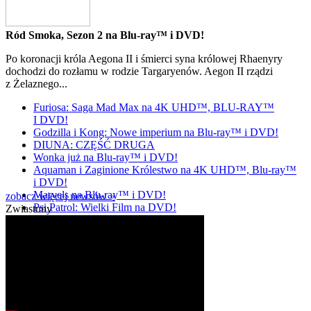
Ród Smoka, Sezon 2 na Blu-ray™ i DVD!
Po koronacji króla Aegona II i śmierci syna królowej Rhaenyry
dochodzi do rozłamu w rodzie Targaryenów. Aegon II rządzi
z Żelaznego...
Furiosa: Saga Mad Max na 4K UHD™, BLU-RAY™
I DVD!
Godzilla i Kong: Nowe imperium na Blu-ray™ i DVD!
DIUNA: CZĘŚĆ DRUGA
Wonka już na Blu-ray™ i DVD!
Aquaman i Zaginione Królestwo na 4K UHD™, Blu-ray™
i DVD!
Marvels na Blu-ray™ i DVD!
zobacz więcej newsów »
Psi Patrol: Wielki Film na DVD!
Zwiastuny