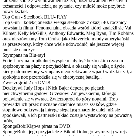
radzenia sobie z wychowaniem dzieci, poszukiwaniem własnych
tożsamości i odpowiedzią na pytanie, czy miłość może przybrać
nowy kształt.
Top Gun - Steelbook BLU- RAY
Top Gun - kolekcjonerska wersja steelbook z okazji 40. rocznicy
powstania filmu! Fenomenalna obsada wśród której znaleźli się Val
Kilmer, Kelly McGillis, Anthony Edwards, Meg Ryan, Tim Robbins
oraz niezrównany Tom Cruise jako Maverick, młody amerykański
as przestworzy, który chce wiele udowodnić, ale jeszcze więcej
musi się nauczyć.
Szympans na Blu-ray!
Ferie Lucy na tropikalnej wyspie miały być beztroskim czasem
spędzonym na plaży z przyjaciółmi, a okazały się walką o życie,
kiedy udomowiony szympans nieoczekiwanie wpadł w dziki szał, a
spokojna noc przerodziła się w chaotyczną batalię...
Zwierzogród 2 na DVD!
Detektywi Judy Hops i Nick Bajer depczą po piętach
nieuchwytnemu gadowi Grzesiowi Żmijewskiemu, którego
pojawienie się wywraca Zwierzogród do góry nogami. Trop
prowadzi ich przez nieznane dzielnice miasta ssaków, gdzie
stopniowo odkrywają intrygę sięgającą znacznie dalej, niż się
spodziewali, a ich partnerski układ zostaje wystawiony na poważną
próbę.
SpongeBob:Klątwa pirata na DVD!
SpongeBob i jego przyjaciele z Bikini Dolnego wyruszają w rejs