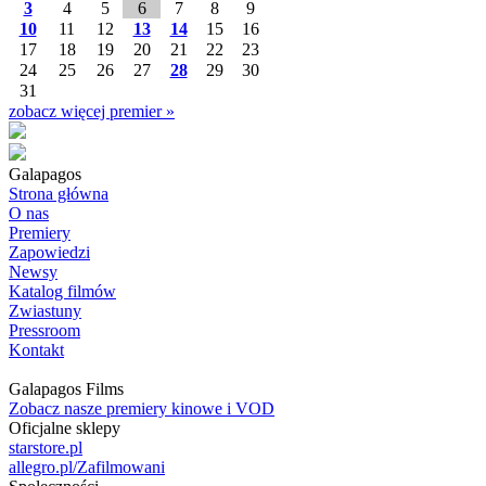
3
4
5
6
7
8
9
10
11
12
13
14
15
16
17
18
19
20
21
22
23
24
25
26
27
28
29
30
31
zobacz więcej premier »
Galapagos
Strona główna
O nas
Premiery
Zapowiedzi
Newsy
Katalog filmów
Zwiastuny
Pressroom
Kontakt
Galapagos Films
Zobacz nasze premiery kinowe i VOD
Oficjalne sklepy
starstore.pl
allegro.pl/Zafilmowani