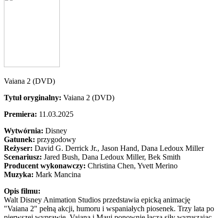
Vaiana 2 (DVD)
Tytuł oryginalny:
Vaiana 2 (DVD)
Premiera:
11.03.2025
Wytwórnia:
Disney
Gatunek:
przygodowy
Reżyser:
David G. Derrick Jr., Jason Hand, Dana Ledoux Miller
Scenariusz:
Jared Bush
, Dana Ledoux Miller
, Bek Smith
Producent wykonawczy:
Christina Chen, Yvett Merino
Muzyka:
Mark Mancina
Opis filmu:
Walt Disney Animation Studios przedstawia epicką animację
"Vaiana 2" pełną akcji, humoru i wspaniałych piosenek. Trzy lata po
pierwszej wyprawie, Vaiana i Maui ponownie łączą siły wyruszając