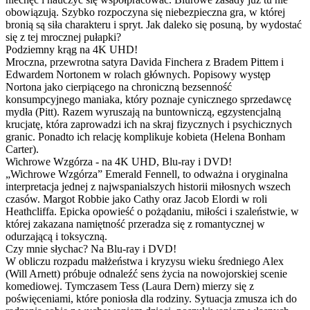
obowiązują. Szybko rozpoczyna się niebezpieczna gra, w której
bronią są siła charakteru i spryt. Jak daleko się posuną, by wydostać
się z tej mrocznej pułapki?
Podziemny krąg na 4K UHD!
Mroczna, przewrotna satyra Davida Finchera z Bradem Pittem i
Edwardem Nortonem w rolach głównych. Popisowy występ
Nortona jako cierpiącego na chroniczną bezsenność
konsumpcyjnego maniaka, który poznaje cynicznego sprzedawcę
mydła (Pitt). Razem wyruszają na buntowniczą, egzystencjalną
krucjatę, która zaprowadzi ich na skraj fizycznych i psychicznych
granic. Ponadto ich relację komplikuje kobieta (Helena Bonham
Carter).
Wichrowe Wzgórza - na 4K UHD, Blu-ray i DVD!
„Wichrowe Wzgórza” Emerald Fennell, to odważna i oryginalna
interpretacja jednej z najwspanialszych historii miłosnych wszech
czasów. Margot Robbie jako Cathy oraz Jacob Elordi w roli
Heathcliffa. Epicka opowieść o pożądaniu, miłości i szaleństwie, w
której zakazana namiętność przeradza się z romantycznej w
odurzającą i toksyczną.
Czy mnie słychac? Na Blu-ray i DVD!
W obliczu rozpadu małżeństwa i kryzysu wieku średniego Alex
(Will Arnett) próbuje odnaleźć sens życia na nowojorskiej scenie
komediowej. Tymczasem Tess (Laura Dern) mierzy się z
poświęceniami, które poniosła dla rodziny. Sytuacja zmusza ich do