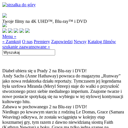
Twoje filmy na 4K UHD™, Blu-ray™ i DVD
Menu »
« Zamknij
O nas
Premiery
Zapowiedzi
Newsy
Katalog filmów
szukanie zaawansowane »
Diabeł ubiera się u Prady 2 na Blu-ray i DVD!
Andy Sachs (Anne Hathaway) powraca do magazynu „Runway”
jako nowa redaktorka działu reportaży. Tymczasem jej legendarna
była szefowa Miranda (Meryl Streep) staje do walki o przyszłość
stworzonego przez siebie medialnego imperium. Znajome twarze i
nowe postacie spotykają się na wybiegu w tej stylowej kontynuacji
kultowego hitu.
Zabawa w pochowanego 2 na Blu-ray i DVD!
Niedługo po krwawym starciu z rodziną Le Domas, Grace (Samara
Weaving) odkrywa, że została wciągnięta w kolejny etap
koszmarnej gry, tym razem z dawno niewidzianą siostrą Faith
(Kathryn Newton) u boku. Grace ma tylko jedną szansę na