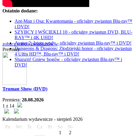
Ostatnio dodane:
Ant-Man i Osa: Kwantomania - oficjalny zwiastun Blu-ray™
i DVD!
SZYBCY I WŚCIEKLI 10 - oficjalny zwiastun DVD, BLU-
RAY™ i 4K UHD!
Avatar 2: Istota wody - oficjalny zwiastun Blu-ray™ i DVD!
zobacz więcej zwiastunów »
Dungeons & Dragons: Złodziejski honor - oficjalny zwiastun
Premiery
4 Ultra HD™, Blu-ray™ i DVD!
Shazam! Gniew bogów - oficjalny zwiastun Blu-ray™ i
DVD!
Truman Show (DVD)
Premiera:
28.08.2026
1 z 14
Kalendarium wydawnicze -
sierpień
2026
Pn
Wt
Śr
Cz
Pi
So
Ni
1
2