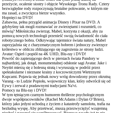
przeżycie, ocalenie siostry i objęcie Wysokiego Tronu Rady. Cztery
bezwzględne rody rozpoczynają brutalne polowanie, w którym nie
ma zasad, a zwycięzca bierze wszystko.
Hopnięci na DVD!
Zabawna, pełna przygód animacja Disney i Pixar na DVD. A
gdybyśmy tak mogli rozmawiać ze zwierzętami i rozumieli, co
mówią? Miłośniczka zwierząt, Mabel, korzysta z okazji, aby za
pomocą nowych technologii przenieść swoją świadomość do ciała
robotycznego bobra. Odkrywając tajemnice świata natury, Mabel
zaprzyjaźnia się z charyzmatycznym bobrem i jednoczy zwierzęce
królestwo w obliczu zbliżającego się zagrożenia ze strony ludzi.
Avatar: Ogień i popiół na 4K UHD, Blu-ray i DVD!
Powróć do zapierającego dech w piersiach świata Pandory w
najbardziej, jak dotąd, monumentalnej odsłonie sagi Avatar. Jake i
Neytiri mierzą się z bolesną stratą i wyruszają w podróż przez
spektakularne i nieznane krainy z koczowniczymi Wietrznymi
Kupcami. Pojawia się jednak nowy wróg dowodzony przez okrutną
Varang - to Ludzie Popiołu, wojowniczy klan, który odwrócił się od
Eywy i zerwał z pradawnymi tradycjami Na'vi.
Pomocy na Blu-ray i DVD!
W tym tętniącym czarnym humorem thrillerze psychologicznym
dwoje współpracowników (Rachel McAdams i Dylan O’Brien),
którzy jako jedyni uchodzą z życiem z katastrofy samolotu, trafia na
bezludną wyspę. Aby przetrwać, muszą przezwyciężyć wzajemną
niechęć i nauczyć się współpracować. Biurowe zasady już tu nie