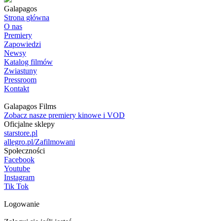
Galapagos
Strona główna
O nas
Premiery
Zapowiedzi
Newsy
Katalog filmów
Zwiastuny
Pressroom
Kontakt
Galapagos Films
Zobacz nasze premiery kinowe i VOD
Oficjalne sklepy
starstore.pl
allegro.pl/Zafilmowani
Społeczności
Facebook
Youtube
Instagram
Tik Tok
Logowanie