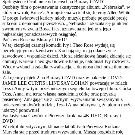
Springsteen: Ocal mnie od nicości na Blu-ray i DVD!
Osobisty film o powstawaniu akustycznego albumu „Nebraska”, w
którym w rolę Bruce’a Springsteena wcielił się Jeremy Allen White.
U progu światowej kariery młody muzyk próbuje pogodzić presję
sukcesu z demonami przeszłości. „Nebraska” okazała się punktem
zwrotnym w życiu Bossa i jest uznawana za jedno z jego
najbardziej ponadczasowych osiągnięć.
Państwo Rose na Blu-ray i DVD!
W tej cierpkiej czarnej komedii Ivy i Theo Rose wydają się
perfekcyjnym małżeństwem. Kochają się, mają udane życie
zawodowe i wspaniałe dzieci. Ale za sielankową fasadą zbierają się
chmury. Kariera Theo gwałtownie hamuje, natomiast Ivy rozkwita.
Wtedy wybucha zajadła rywalizacja, a do głosu dochodzą tłumione
żale.
Zakręcony piątek 2 na Blu-ray i DVD oraz w pakiecie 2 DVD
JAMIE LEE CURTIS i LINDSAY LOHAN powracają w rolach
Tess i Anny w tym prześmiesznym sequelu kultowego filmu. Córka
Tess, Anna, ma teraz własną nastoletnią córkę oraz przyszłą
pasierbicę. Zmagając się z licznymi wyzwaniami związanymi z
połączeniem dwóch rodzin, Tess i Anna odkrywają, że piorun może
uderzyć ponownie!
Fantastyczna Czwórka: Pierwsze kroki na 4K UHD, Blu-ray i
DVD!
W retrofuturystycznym klimacie lat 60-tych Pierwsza Rodzina
Marvela staje przed trudnym wyzwaniem. Muszą pogodzić rolę