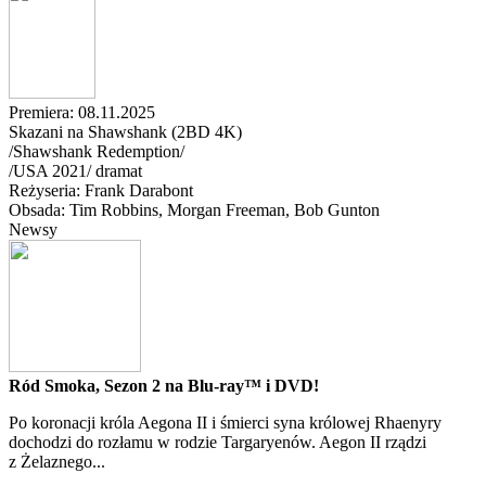
Premiera: 08.11.2025
Skazani na Shawshank (2BD 4K)
/Shawshank Redemption/
/
USA
2021
/
dramat
Reżyseria: Frank Darabont
Obsada: Tim Robbins
, Morgan Freeman
, Bob Gunton
Newsy
Ród Smoka, Sezon 2 na Blu-ray™ i DVD!
Po koronacji króla Aegona II i śmierci syna królowej Rhaenyry
dochodzi do rozłamu w rodzie Targaryenów. Aegon II rządzi
z Żelaznego...