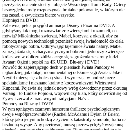
przeżycie, ocalenie siostry i objęcie Wysokiego Tronu Rady. Cztery
bezwzględne rody rozpoczynają brutalne polowanie, w którym nie
ma zasad, a zwycięzca bierze wszystko.
Hopnięci na DVD!
Zabawna, pełna przygód animacja Disney i Pixar na DVD. A
gdybyśmy tak mogli rozmawiać ze zwierzętami i rozumieli, co
mówią? Miłośniczka zwierząt, Mabel, korzysta z okazji, aby za
pomocą nowych technologii przenieść swoją świadomość do ciała
robotycznego bobra. Odkrywając tajemnice świata natury, Mabel
zaprzyjaźnia się z charyzmatycznym bobrem i jednoczy zwierzęce
królestwo w obliczu zbliżającego się zagrożenia ze strony ludzi.
Avatar: Ogień i popiół na 4K UHD, Blu-ray i DVD!
Powróć do zapierającego dech w piersiach świata Pandory w
najbardziej, jak dotąd, monumentalnej odsłonie sagi Avatar. Jake i
Neytiri mierzą się z bolesną stratą i wyruszają w podróż przez
spektakularne i nieznane krainy z koczowniczymi Wietrznymi
Kupcami. Pojawia się jednak nowy wróg dowodzony przez okrutną
Varang - to Ludzie Popiołu, wojowniczy klan, który odwrócił się od
Eywy i zerwał z pradawnymi tradycjami Na'vi.
Pomocy na Blu-ray i DVD!
W tym tętniącym czarnym humorem thrillerze psychologicznym
dwoje współpracowników (Rachel McAdams i Dylan O’Brien),
którzy jako jedyni uchodzą z życiem z katastrofy samolotu, trafia na
bezludną wyspę. Aby przetrwać, muszą przezwyciężyć wzajemną
niechęć i nauczyć się współpracować. Biurowe zasady już tu nie