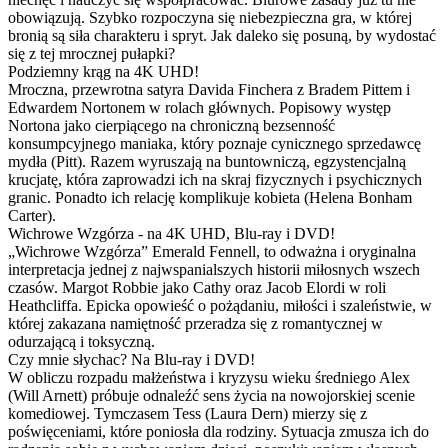
obowiązują. Szybko rozpoczyna się niebezpieczna gra, w której
bronią są siła charakteru i spryt. Jak daleko się posuną, by wydostać
się z tej mrocznej pułapki?
Podziemny krąg na 4K UHD!
Mroczna, przewrotna satyra Davida Finchera z Bradem Pittem i
Edwardem Nortonem w rolach głównych. Popisowy występ
Nortona jako cierpiącego na chroniczną bezsenność
konsumpcyjnego maniaka, który poznaje cynicznego sprzedawcę
mydła (Pitt). Razem wyruszają na buntowniczą, egzystencjalną
krucjatę, która zaprowadzi ich na skraj fizycznych i psychicznych
granic. Ponadto ich relację komplikuje kobieta (Helena Bonham
Carter).
Wichrowe Wzgórza - na 4K UHD, Blu-ray i DVD!
„Wichrowe Wzgórza” Emerald Fennell, to odważna i oryginalna
interpretacja jednej z najwspanialszych historii miłosnych wszech
czasów. Margot Robbie jako Cathy oraz Jacob Elordi w roli
Heathcliffa. Epicka opowieść o pożądaniu, miłości i szaleństwie, w
której zakazana namiętność przeradza się z romantycznej w
odurzającą i toksyczną.
Czy mnie słychac? Na Blu-ray i DVD!
W obliczu rozpadu małżeństwa i kryzysu wieku średniego Alex
(Will Arnett) próbuje odnaleźć sens życia na nowojorskiej scenie
komediowej. Tymczasem Tess (Laura Dern) mierzy się z
poświęceniami, które poniosła dla rodziny. Sytuacja zmusza ich do