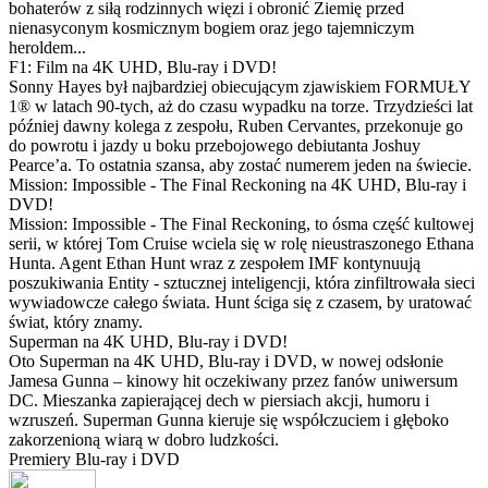
bohaterów z siłą rodzinnych więzi i obronić Ziemię przed
nienasyconym kosmicznym bogiem oraz jego tajemniczym
heroldem...
F1: Film na 4K UHD, Blu-ray i DVD!
Sonny Hayes był najbardziej obiecującym zjawiskiem FORMUŁY
1® w latach 90-tych, aż do czasu wypadku na torze. Trzydzieści lat
później dawny kolega z zespołu, Ruben Cervantes, przekonuje go
do powrotu i jazdy u boku przebojowego debiutanta Joshuy
Pearce’a. To ostatnia szansa, aby zostać numerem jeden na świecie.
Mission: Impossible - The Final Reckoning na 4K UHD, Blu-ray i
DVD!
Mission: Impossible - The Final Reckoning, to ósma część kultowej
serii, w której Tom Cruise wciela się w rolę nieustraszonego Ethana
Hunta. Agent Ethan Hunt wraz z zespołem IMF kontynuują
poszukiwania Entity - sztucznej inteligencji, która zinfiltrowała sieci
wywiadowcze całego świata. Hunt ściga się z czasem, by uratować
świat, który znamy.
Superman na 4K UHD, Blu-ray i DVD!
Oto Superman na 4K UHD, Blu-ray i DVD, w nowej odsłonie
Jamesa Gunna – kinowy hit oczekiwany przez fanów uniwersum
DC. Mieszanka zapierającej dech w piersiach akcji, humoru i
wzruszeń. Superman Gunna kieruje się współczuciem i głęboko
zakorzenioną wiarą w dobro ludzkości.
Premiery Blu-ray i DVD