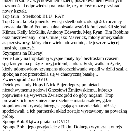
radzenia sobie z wychowaniem dzieci, poszukiwaniem własnych
tożsamości i odpowiedzią na pytanie, czy miłość może przybrać
nowy kształt.
Top Gun - Steelbook BLU- RAY
Top Gun - kolekcjonerska wersja steelbook z okazji 40. rocznicy
powstania filmu! Fenomenalna obsada wśród której znaleźli się Val
Kilmer, Kelly McGillis, Anthony Edwards, Meg Ryan, Tim Robbins
oraz niezrównany Tom Cruise jako Maverick, młody amerykański
as przestworzy, który chce wiele udowodnić, ale jeszcze więcej
musi się nauczyć.
Szympans na Blu-ray!
Ferie Lucy na tropikalnej wyspie miały być beztroskim czasem
spędzonym na plaży z przyjaciółmi, a okazały się walką o życie,
kiedy udomowiony szympans nieoczekiwanie wpadł w dziki szał, a
spokojna noc przerodziła się w chaotyczną batalię...
Zwierzogród 2 na DVD!
Detektywi Judy Hops i Nick Bajer depczą po piętach
nieuchwytnemu gadowi Grzesiowi Żmijewskiemu, którego
pojawienie się wywraca Zwierzogród do góry nogami. Trop
prowadzi ich przez nieznane dzielnice miasta ssaków, gdzie
stopniowo odkrywają intrygę sięgającą znacznie dalej, niż się
spodziewali, a ich partnerski układ zostaje wystawiony na poważną
próbę.
SpongeBob:Klątwa pirata na DVD!
SpongeBob i jego przyjaciele z Bikini Dolnego wyruszają w rejs