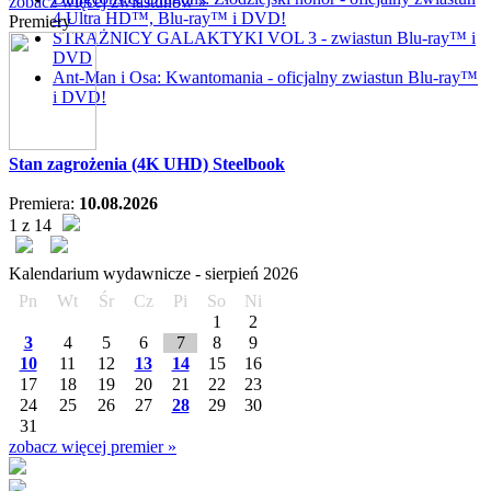
zobacz więcej zwiastunów »
4 Ultra HD™, Blu-ray™ i DVD!
Premiery
STRAŻNICY GALAKTYKI VOL 3 - zwiastun Blu-ray™ i
DVD
Ant-Man i Osa: Kwantomania - oficjalny zwiastun Blu-ray™
i DVD!
Stan zagrożenia (4K UHD) Steelbook
Premiera:
10.08.2026
1 z 14
Kalendarium wydawnicze -
sierpień
2026
Pn
Wt
Śr
Cz
Pi
So
Ni
1
2
3
4
5
6
7
8
9
10
11
12
13
14
15
16
17
18
19
20
21
22
23
24
25
26
27
28
29
30
31
zobacz więcej premier »