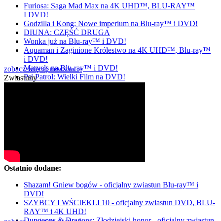
Furiosa: Saga Mad Max na 4K UHD™, BLU-RAY™
I DVD!
Godzilla i Kong: Nowe imperium na Blu-ray™ i DVD!
DIUNA: CZĘŚĆ DRUGA
Wonka już na Blu-ray™ i DVD!
Aquaman i Zaginione Królestwo na 4K UHD™, Blu-ray™
i DVD!
Marvels na Blu-ray™ i DVD!
zobacz więcej newsów »
Psi Patrol: Wielki Film na DVD!
Zwiastuny
Ostatnio dodane:
Shazam! Gniew bogów - oficjalny zwiastun Blu-ray™ i
DVD!
SZYBCY I WŚCIEKLI 10 - oficjalny zwiastun DVD, BLU-
RAY™ i 4K UHD!
Dungeons & Dragons: Złodziejski honor - oficjalny zwiastun