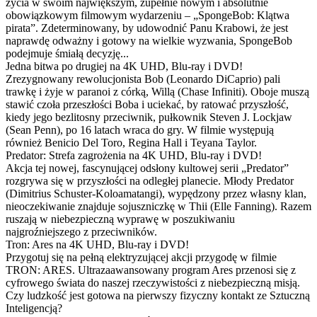
życia w swoim największym, zupełnie nowym i absolutnie
obowiązkowym filmowym wydarzeniu – „SpongeBob: Klątwa
pirata”. Zdeterminowany, by udowodnić Panu Krabowi, że jest
naprawdę odważny i gotowy na wielkie wyzwania, SpongeBob
podejmuje śmiałą decyzję...
Jedna bitwa po drugiej na 4K UHD, Blu-ray i DVD!
Zrezygnowany rewolucjonista Bob (Leonardo DiCaprio) pali
trawkę i żyje w paranoi z córką, Willą (Chase Infiniti). Oboje muszą
stawić czoła przeszłości Boba i uciekać, by ratować przyszłość,
kiedy jego bezlitosny przeciwnik, pułkownik Steven J. Lockjaw
(Sean Penn), po 16 latach wraca do gry. W filmie występują
również Benicio Del Toro, Regina Hall i Teyana Taylor.
Predator: Strefa zagrożenia na 4K UHD, Blu-ray i DVD!
Akcja tej nowej, fascynującej odsłony kultowej serii „Predator”
rozgrywa się w przyszłości na odległej planecie. Młody Predator
(Dimitrius Schuster-Koloamatangi), wypędzony przez własny klan,
nieoczekiwanie znajduje sojuszniczkę w Thii (Elle Fanning). Razem
ruszają w niebezpieczną wyprawę w poszukiwaniu
najgroźniejszego z przeciwników.
Tron: Ares na 4K UHD, Blu-ray i DVD!
Przygotuj się na pełną elektryzującej akcji przygodę w filmie
TRON: ARES. Ultrazaawansowany program Ares przenosi się z
cyfrowego świata do naszej rzeczywistości z niebezpieczną misją.
Czy ludzkość jest gotowa na pierwszy fizyczny kontakt ze Sztuczną
Inteligencją?