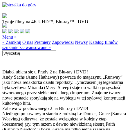
Twoje filmy na 4K UHD™, Blu-ray™ i DVD
Menu »
« Zamknij
O nas
Premiery
Zapowiedzi
Newsy
Katalog filmów
szukanie zaawansowane »
Diabeł ubiera się u Prady 2 na Blu-ray i DVD!
Andy Sachs (Anne Hathaway) powraca do magazynu „Runway”
jako nowa redaktorka działu reportaży. Tymczasem jej legendarna
była szefowa Miranda (Meryl Streep) staje do walki o przyszłość
stworzonego przez siebie medialnego imperium. Znajome twarze i
nowe postacie spotykają się na wybiegu w tej stylowej kontynuacji
kultowego hitu.
Zabawa w pochowanego 2 na Blu-ray i DVD!
Niedługo po krwawym starciu z rodziną Le Domas, Grace (Samara
Weaving) odkrywa, że została wciągnięta w kolejny etap
koszmarnej gry, tym razem z dawno niewidzianą siostrą Faith
(Kathryn Newton) u boku. Grace ma tylko jedną szansę na