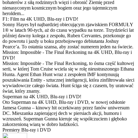
bohaterów z siłą rodzinnych więzi i obronić Ziemię przed
nienasyconym kosmicznym bogiem oraz jego tajemniczym
heroldem...
F1: Film na 4K UHD, Blu-ray i DVD!
Sonny Hayes był najbardziej obiecującym zjawiskiem FORMUŁY
1® w latach 90-tych, aż do czasu wypadku na torze. Trzydzieści lat
później dawny kolega z zespołu, Ruben Cervantes, przekonuje go
do powrotu i jazdy u boku przebojowego debiutanta Joshuy
Pearce’a. To ostatnia szansa, aby zostać numerem jeden na świecie.
Mission: Impossible - The Final Reckoning na 4K UHD, Blu-ray i
DVD!
Mission: Impossible - The Final Reckoning, to ósma część kultowej
serii, w której Tom Cruise wciela się w rolę nieustraszonego Ethana
Hunta. Agent Ethan Hunt wraz z zespołem IMF kontynuują
poszukiwania Entity - sztucznej inteligencji, która zinfiltrowała sieci
wywiadowcze całego świata. Hunt ściga się z czasem, by uratować
świat, który znamy.
Superman na 4K UHD, Blu-ray i DVD!
Oto Superman na 4K UHD, Blu-ray i DVD, w nowej odsłonie
Jamesa Gunna – kinowy hit oczekiwany przez fanów uniwersum
DC. Mieszanka zapierającej dech w piersiach akcji, humoru i
wzruszeń. Superman Gunna kieruje się współczuciem i głęboko
zakorzenioną wiarą w dobro ludzkości.
Premiery Blu-ray i DVD