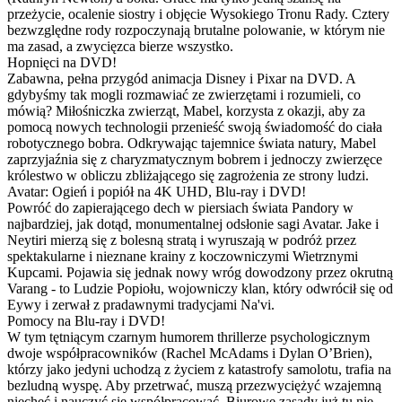
przeżycie, ocalenie siostry i objęcie Wysokiego Tronu Rady. Cztery
bezwzględne rody rozpoczynają brutalne polowanie, w którym nie
ma zasad, a zwycięzca bierze wszystko.
Hopnięci na DVD!
Zabawna, pełna przygód animacja Disney i Pixar na DVD. A
gdybyśmy tak mogli rozmawiać ze zwierzętami i rozumieli, co
mówią? Miłośniczka zwierząt, Mabel, korzysta z okazji, aby za
pomocą nowych technologii przenieść swoją świadomość do ciała
robotycznego bobra. Odkrywając tajemnice świata natury, Mabel
zaprzyjaźnia się z charyzmatycznym bobrem i jednoczy zwierzęce
królestwo w obliczu zbliżającego się zagrożenia ze strony ludzi.
Avatar: Ogień i popiół na 4K UHD, Blu-ray i DVD!
Powróć do zapierającego dech w piersiach świata Pandory w
najbardziej, jak dotąd, monumentalnej odsłonie sagi Avatar. Jake i
Neytiri mierzą się z bolesną stratą i wyruszają w podróż przez
spektakularne i nieznane krainy z koczowniczymi Wietrznymi
Kupcami. Pojawia się jednak nowy wróg dowodzony przez okrutną
Varang - to Ludzie Popiołu, wojowniczy klan, który odwrócił się od
Eywy i zerwał z pradawnymi tradycjami Na'vi.
Pomocy na Blu-ray i DVD!
W tym tętniącym czarnym humorem thrillerze psychologicznym
dwoje współpracowników (Rachel McAdams i Dylan O’Brien),
którzy jako jedyni uchodzą z życiem z katastrofy samolotu, trafia na
bezludną wyspę. Aby przetrwać, muszą przezwyciężyć wzajemną
niechęć i nauczyć się współpracować. Biurowe zasady już tu nie