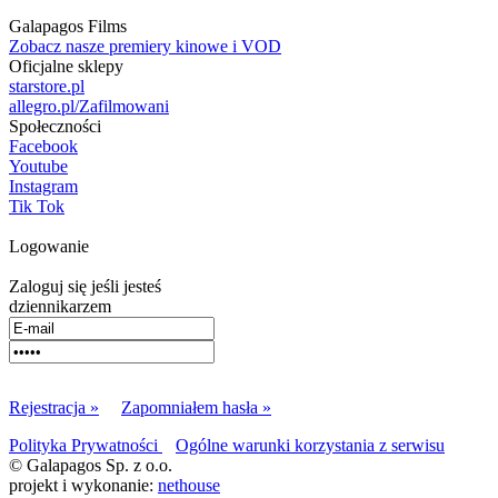
Galapagos Films
Zobacz nasze premiery kinowe i VOD
Oficjalne sklepy
starstore.pl
allegro.pl/Zafilmowani
Społeczności
Facebook
Youtube
Instagram
Tik Tok
Logowanie
Zaloguj się jeśli jesteś
dziennikarzem
Rejestracja »
Zapomniałem hasła »
Polityka Prywatności
Ogólne warunki korzystania z serwisu
© Galapagos Sp. z o.o.
projekt i wykonanie:
nethouse