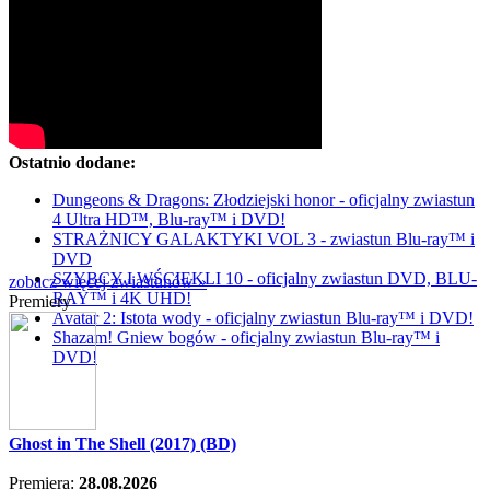
Ostatnio dodane:
Dungeons & Dragons: Złodziejski honor - oficjalny zwiastun
4 Ultra HD™, Blu-ray™ i DVD!
STRAŻNICY GALAKTYKI VOL 3 - zwiastun Blu-ray™ i
DVD
SZYBCY I WŚCIEKLI 10 - oficjalny zwiastun DVD, BLU-
zobacz więcej zwiastunów »
RAY™ i 4K UHD!
Premiery
Avatar 2: Istota wody - oficjalny zwiastun Blu-ray™ i DVD!
Shazam! Gniew bogów - oficjalny zwiastun Blu-ray™ i
DVD!
Ghost in The Shell (2017) (BD)
Premiera:
28.08.2026