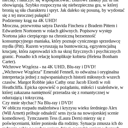
obowiązują. Szybko rozpoczyna się niebezpieczna gra, w której
bronią są siła charakteru i spryt. Jak daleko się posuną, by wydostać
się z tej mrocznej pułapki?
Podziemny krąg na 4K UHD!
Mroczna, przewrotna satyra Davida Finchera z Bradem Pittem i
Edwardem Nortonem w rolach głównych. Popisowy występ
Nortona jako cierpiącego na chroniczną bezsenność
konsumpcyjnego maniaka, który poznaje cynicznego sprzedawcę
mydła (Pitt). Razem wyruszają na buntowniczą, egzystencjalną
krucjatę, która zaprowadzi ich na skraj fizycznych i psychicznych
granic. Ponadto ich relację komplikuje kobieta (Helena Bonham
Carter).
Wichrowe Wzgórza - na 4K UHD, Blu-ray i DVD!
„Wichrowe Wzgórza” Emerald Fennell, to odważna i oryginalna
interpretacja jednej z najwspanialszych historii miłosnych wszech
czasów. Margot Robbie jako Cathy oraz Jacob Elordi w roli
Heathcliffa. Epicka opowieść o pożądaniu, miłości i szaleństwie, w
której zakazana namiętność przeradza się z romantycznej w
odurzającą i toksyczną.
Czy mnie słychac? Na Blu-ray i DVD!
W obliczu rozpadu małżeństwa i kryzysu wieku średniego Alex
(Will Arnett) próbuje odnaleźć sens życia na nowojorskiej scenie
komediowej. Tymczasem Tess (Laura Dern) mierzy się z
poświęceniami, które poniosła dla rodziny. Sytuacja zmusza ich do