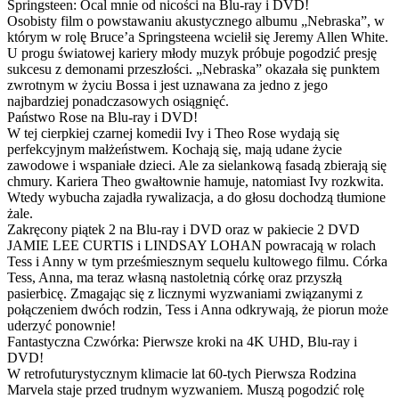
Springsteen: Ocal mnie od nicości na Blu-ray i DVD!
Osobisty film o powstawaniu akustycznego albumu „Nebraska”, w
którym w rolę Bruce’a Springsteena wcielił się Jeremy Allen White.
U progu światowej kariery młody muzyk próbuje pogodzić presję
sukcesu z demonami przeszłości. „Nebraska” okazała się punktem
zwrotnym w życiu Bossa i jest uznawana za jedno z jego
najbardziej ponadczasowych osiągnięć.
Państwo Rose na Blu-ray i DVD!
W tej cierpkiej czarnej komedii Ivy i Theo Rose wydają się
perfekcyjnym małżeństwem. Kochają się, mają udane życie
zawodowe i wspaniałe dzieci. Ale za sielankową fasadą zbierają się
chmury. Kariera Theo gwałtownie hamuje, natomiast Ivy rozkwita.
Wtedy wybucha zajadła rywalizacja, a do głosu dochodzą tłumione
żale.
Zakręcony piątek 2 na Blu-ray i DVD oraz w pakiecie 2 DVD
JAMIE LEE CURTIS i LINDSAY LOHAN powracają w rolach
Tess i Anny w tym prześmiesznym sequelu kultowego filmu. Córka
Tess, Anna, ma teraz własną nastoletnią córkę oraz przyszłą
pasierbicę. Zmagając się z licznymi wyzwaniami związanymi z
połączeniem dwóch rodzin, Tess i Anna odkrywają, że piorun może
uderzyć ponownie!
Fantastyczna Czwórka: Pierwsze kroki na 4K UHD, Blu-ray i
DVD!
W retrofuturystycznym klimacie lat 60-tych Pierwsza Rodzina
Marvela staje przed trudnym wyzwaniem. Muszą pogodzić rolę