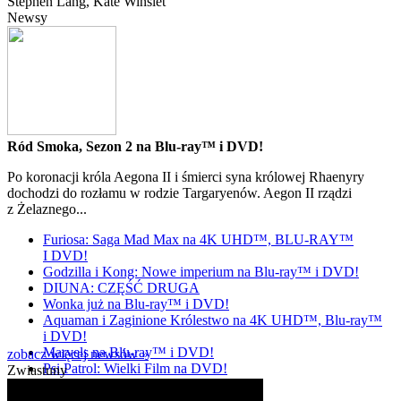
Stephen Lang
, Kate Winslet
Newsy
Ród Smoka, Sezon 2 na Blu-ray™ i DVD!
Po koronacji króla Aegona II i śmierci syna królowej Rhaenyry
dochodzi do rozłamu w rodzie Targaryenów. Aegon II rządzi
z Żelaznego...
Furiosa: Saga Mad Max na 4K UHD™, BLU-RAY™
I DVD!
Godzilla i Kong: Nowe imperium na Blu-ray™ i DVD!
DIUNA: CZĘŚĆ DRUGA
Wonka już na Blu-ray™ i DVD!
Aquaman i Zaginione Królestwo na 4K UHD™, Blu-ray™
i DVD!
Marvels na Blu-ray™ i DVD!
zobacz więcej newsów »
Psi Patrol: Wielki Film na DVD!
Zwiastuny