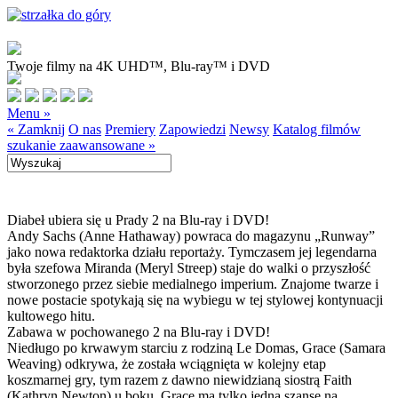
Twoje filmy na 4K UHD™, Blu-ray™ i DVD
Menu »
« Zamknij
O nas
Premiery
Zapowiedzi
Newsy
Katalog filmów
szukanie zaawansowane »
Diabeł ubiera się u Prady 2 na Blu-ray i DVD!
Andy Sachs (Anne Hathaway) powraca do magazynu „Runway”
jako nowa redaktorka działu reportaży. Tymczasem jej legendarna
była szefowa Miranda (Meryl Streep) staje do walki o przyszłość
stworzonego przez siebie medialnego imperium. Znajome twarze i
nowe postacie spotykają się na wybiegu w tej stylowej kontynuacji
kultowego hitu.
Zabawa w pochowanego 2 na Blu-ray i DVD!
Niedługo po krwawym starciu z rodziną Le Domas, Grace (Samara
Weaving) odkrywa, że została wciągnięta w kolejny etap
koszmarnej gry, tym razem z dawno niewidzianą siostrą Faith
(Kathryn Newton) u boku. Grace ma tylko jedną szansę na