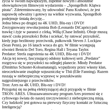
życia w swoim największym, zupełnie nowym i absolutnie
obowiązkowym filmowym wydarzeniu – „SpongeBob: Klątwa
pirata”. Zdeterminowany, by udowodnić Panu Krabowi, że jest
naprawdę odważny i gotowy na wielkie wyzwania, SpongeBob
podejmuje śmiałą decyzję...
Jedna bitwa po drugiej na 4K UHD, Blu-ray i DVD!
Zrezygnowany rewolucjonista Bob (Leonardo DiCaprio) pali
trawkę i żyje w paranoi z córką, Willą (Chase Infiniti). Oboje muszą
stawić czoła przeszłości Boba i uciekać, by ratować przyszłość,
kiedy jego bezlitosny przeciwnik, pułkownik Steven J. Lockjaw
(Sean Penn), po 16 latach wraca do gry. W filmie występują
również Benicio Del Toro, Regina Hall i Teyana Taylor.
Predator: Strefa zagrożenia na 4K UHD, Blu-ray i DVD!
Akcja tej nowej, fascynującej odsłony kultowej serii „Predator”
rozgrywa się w przyszłości na odległej planecie. Młody Predator
(Dimitrius Schuster-Koloamatangi), wypędzony przez własny klan,
nieoczekiwanie znajduje sojuszniczkę w Thii (Elle Fanning). Razem
ruszają w niebezpieczną wyprawę w poszukiwaniu
najgroźniejszego z przeciwników.
Tron: Ares na 4K UHD, Blu-ray i DVD!
Przygotuj się na pełną elektryzującej akcji przygodę w filmie
TRON: ARES. Ultrazaawansowany program Ares przenosi się z
cyfrowego świata do naszej rzeczywistości z niebezpieczną misją.
Czy ludzkość jest gotowa na pierwszy fizyczny kontakt ze Sztuczną
Inteligencją?