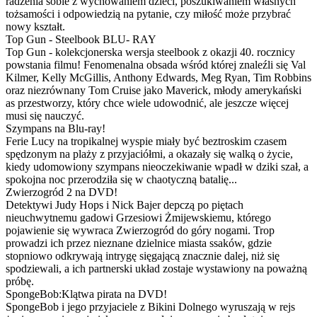
radzenia sobie z wychowaniem dzieci, poszukiwaniem własnych
tożsamości i odpowiedzią na pytanie, czy miłość może przybrać
nowy kształt.
Top Gun - Steelbook BLU- RAY
Top Gun - kolekcjonerska wersja steelbook z okazji 40. rocznicy
powstania filmu! Fenomenalna obsada wśród której znaleźli się Val
Kilmer, Kelly McGillis, Anthony Edwards, Meg Ryan, Tim Robbins
oraz niezrównany Tom Cruise jako Maverick, młody amerykański
as przestworzy, który chce wiele udowodnić, ale jeszcze więcej
musi się nauczyć.
Szympans na Blu-ray!
Ferie Lucy na tropikalnej wyspie miały być beztroskim czasem
spędzonym na plaży z przyjaciółmi, a okazały się walką o życie,
kiedy udomowiony szympans nieoczekiwanie wpadł w dziki szał, a
spokojna noc przerodziła się w chaotyczną batalię...
Zwierzogród 2 na DVD!
Detektywi Judy Hops i Nick Bajer depczą po piętach
nieuchwytnemu gadowi Grzesiowi Żmijewskiemu, którego
pojawienie się wywraca Zwierzogród do góry nogami. Trop
prowadzi ich przez nieznane dzielnice miasta ssaków, gdzie
stopniowo odkrywają intrygę sięgającą znacznie dalej, niż się
spodziewali, a ich partnerski układ zostaje wystawiony na poważną
próbę.
SpongeBob:Klątwa pirata na DVD!
SpongeBob i jego przyjaciele z Bikini Dolnego wyruszają w rejs